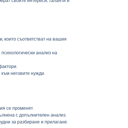
ерат своите интереси, таланти и
и, които съответстват на вашия
 психологически анализ на
фактори.
 към неговите нужди.
ия се променят.
пълнена с допълнителен анализ.
рудни за разбиране и прилагане.