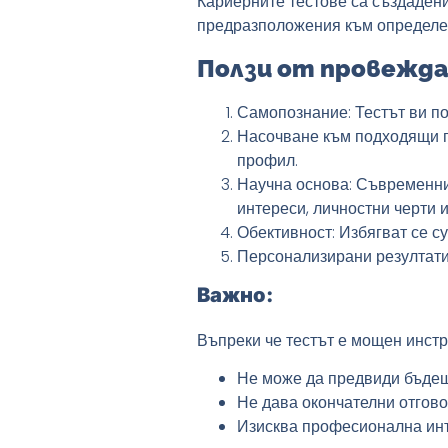
Кариерните тестове са създадени
предразположения към определ
Ползи от провежда
Самопознание
: Тестът ви 
Насочване към подходящи 
профил.
Научна основа
: Съвременни
интереси, личностни черти 
Обективност: Избягват се с
Персонализирани резултат
Важно:
Въпреки че тестът е мощен инстр
Не може да предвиди бъде
Не дава окончателни отгов
Изисква професионална ин