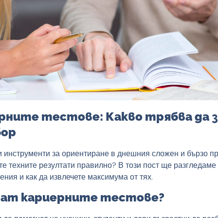
рните тестове: Какво трябва да з
бор
и инструменти за ориентиране в днешния сложен и бързо пр
те техните резултати правилно? В този пост ще разгледаме 
ения и как да извлечете максимума от тях.
ват кариерните тестове?