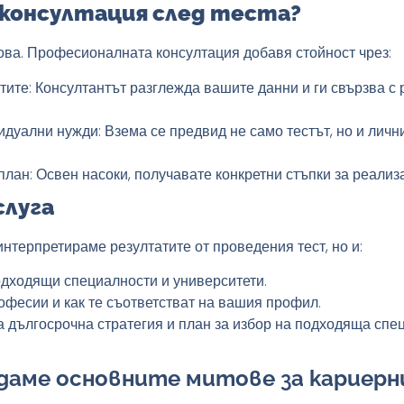
 консултация след теста?
нова. Професионалната консултация добавя стойност чрез:
тите
: Консултантът разглежда вашите данни и ги свързва с
идуални нужди
: Взема се предвид не само тестът, но и лич
план
: Освен насоки, получавате конкретни стъпки за реализ
слуга
интерпретираме резултатите от проведения тест, но и:
одходящи специалности и университети.
фесии и как те съответстват на вашия профил.
 дългосрочна стратегия и план за избор на подходяща спе
ледаме основните митове за карие