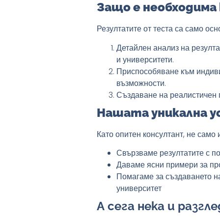
Защо е необходима
Резултатите от теста са само ос
Детайлен анализ на резулта
и университети.
Приспособяване към индив
възможности.
Създаване на реалистичен 
Нашата уникална у
Като опитен консултант, не само 
Свързваме резултатите с п
Даваме ясни примери за про
Помагаме за създаването на
университет
А сега нека и разг