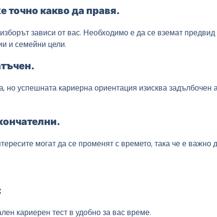
е точно какво да правя.
 изборът зависи от вас. Необходимо е да се вземат предвид
и и семейни цели.
атъчен.
ка, но успешната кариерна ориентация изисква задълбочен 
окончателни.
нтересите могат да се променят с времето, така че е важно 
:
ен кариерен тест в удобно за вас време.