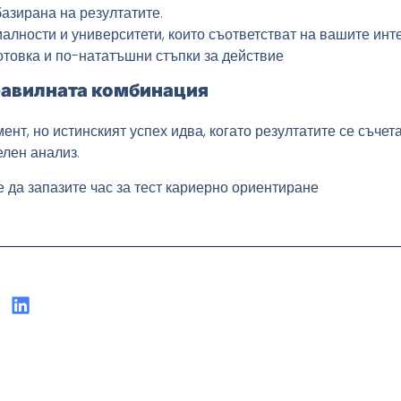
азирана на резултатите.
алности и университети, които съответстват на вашите инт
отовка и по-нататъшни стъпки за действие
правилната комбинация
нт, но истинският успех идва, когато резултатите се съчета
лен анализ.
те да запазите час за тест кариерно ориентиране