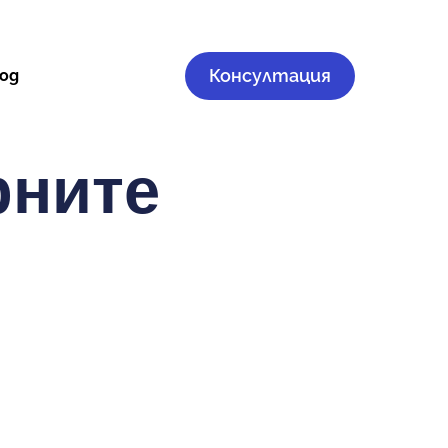
Консултация
log
рните