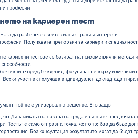
 да помогнат на ученици, студенти и дори възрастни да разб
ени професии.
нето на кариерен тест
помага да разберете своите силни страни и интереси.
професии
: Получавате препоръки за кариери и специалност
те кариерни тестове се базират на психометрични методи и
и способности.
убективните предубеждения, фокусират се върху измерими 
и
: Всеки участник получава индивидуален доклад, адаптиран
умент, той не е универсално решение. Ето защо:
щето
: Динамиката на пазара на труда и личните предпочитан
ори
: Тестът е само отправна точка, която трябва да бъде до
терпретация
: Без консултация резултатите могат да бъдат т