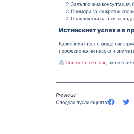
Задълбочена консултация, б
Примери за конкретни специ
Практически насоки за подг
Истинският успех е в 
Кариерният тест е мощен инструме
професионални насоки и внимате
Свържете се с нас
, ако желае
Previous
Сподели публикацията: