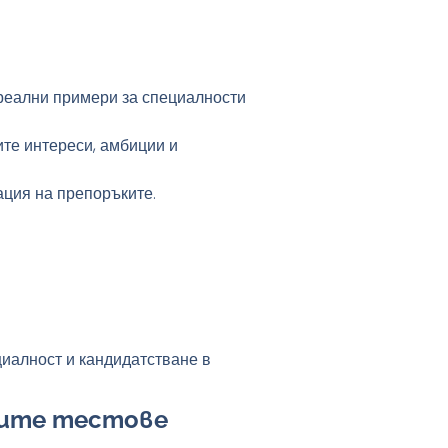
 реални примери за специалности
ните интереси, амбиции и
ация на препоръките.
циалност и кандидатстване в
рните тестове