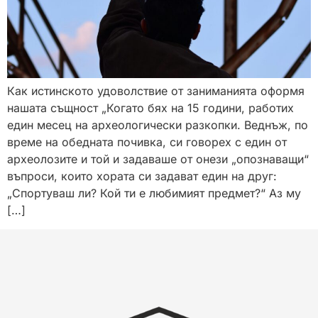
Как истинското удоволствие от заниманията оформя
нашата същност „Когато бях на 15 години, работих
един месец на археологически разкопки. Веднъж, по
време на обедната почивка, си говорех с един от
археолозите и той и задаваше от онези „опознаващи“
въпроси, които хората си задават един на друг:
„Спортуваш ли? Кой ти е любимият предмет?“ Аз му
[…]