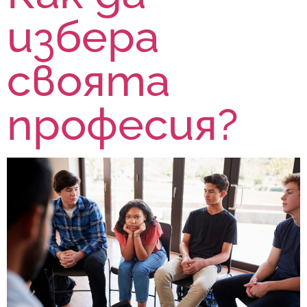
избера
своята
професия?