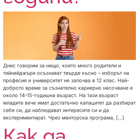
Днес говорим за нещо, което много родители и
тийнейджъри осъзнават твърде късно – изборът на
професия и университет не започва в 12 клас. Най-
доброто време за съзнателно кариерно насочване е
около 14-15-годишна възраст. На тази възраст
младите вече имат достатъчно капацитет да разбират
себе си, да наблюдават интересите си и да
експериментират. Чрез менторска програма, […]
Как да