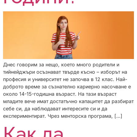
Днес говорим за нещо, което много родители и
тийнейджъри осъзнават твърде късно – изборът на
професия и университет не започва в 12 клас. Най-
доброто време за съзнателно кариерно насочване е
около 14-15-годишна възраст. На тази възраст
младите вече имат достатъчно капацитет да разбират
себе си, да наблюдават интересите си и да
експериментират. Чрез менторска програма, […]
Как да