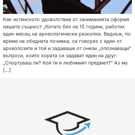
Как истинското удоволствие от заниманията оформя
нашата същност „Когато бях на 15 години, работих
един месец на археологически разкопки. Веднъж, по
време на обедната почивка, си говорех с един от
археолозите и той и задаваше от онези „опознаващи“
въпроси, които хората си задават един на друг:
„Спортуваш ли? Кой ти е любимият предмет?“ Аз му
[…]