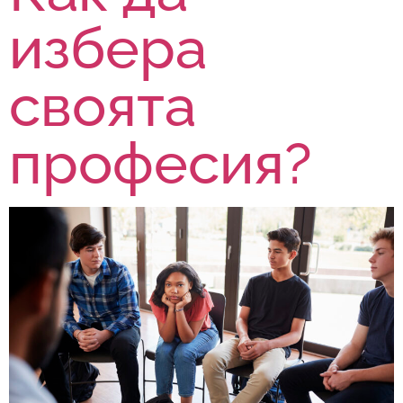
избера
своята
професия?