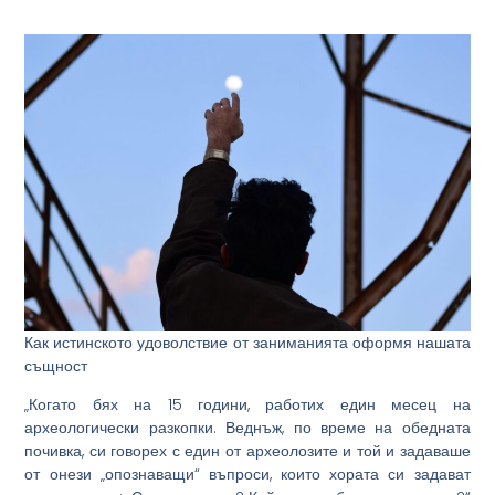
Как истинското удоволствие от заниманията оформя нашата
същност
„Когато бях на 15 години, работих един месец на
археологически разкопки. Веднъж, по време на обедната
почивка, си говорех с един от археолозите и той и задаваше
от онези „опознаващи“ въпроси, които хората си задават