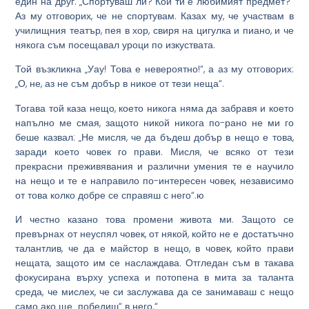
един на друг: „Спортуваш ли? Кой ти е любимият предмет?“
Аз му отговорих, че не спортувам. Казах му, че участвам в
училищния театър, пея в хор, свиря на цигулка и пиано, и че
някога съм посещавал уроци по изкуствата.
Той възкликна „Уау! Това е невероятно!“, а аз му отговорих:
„О, не, аз не съм добър в никое от тези неща“.
Тогава той каза нещо, което никога няма да забравя и което
напълно ме смая, защото никой никога по-рано не ми го
беше казвал: „Не мисля, че да бъдеш добър в нещо е това,
заради което човек го прави. Мисля, че всяко от тези
прекрасни преживявания и различни умения те е научило
на нещо и те е направило по-интересен човек, независимо
от това колко добре се справяш с него“.ю
И честно казано това промени живота ми. Защото се
превърнах от неуспял човек, от някой, който не е достатъчно
талантлив, че да е майстор в нещо, в човек, който прави
нещата, защото им се наслаждава. Отгледан съм в такава
фокусирана върху успеха и потопена в мита за таланта
среда, че мислех, че си заслужава да се занимаваш с нещо
само ако ще „победиш“ в него.“